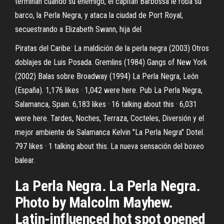
terminan cuando su enemigo, el capitán Barbossa le roba su
barco, la Perla Negra, y ataca la ciudad de Port Royal,
secuestrando a Elizabeth Swann, hija del
Piratas del Caribe: La maldición de la perla negra (2003) Otros
doblajes de Luis Posada. Gremlins (1984) Gangs of New York
(2002) Balas sobre Broadway (1994) La Perla Negra, León
(España). 1,176 likes · 1,042 were here. Pub La Perla Negra,
Salamanca, Spain. 6,183 likes · 16 talking about this · 6,031
were here. Tardes, Noches, Terraza, Cocteles, Diversión y el
mejor ambiente de Salamanca Kelvin "La Perla Negra" Dotel.
797 likes · 1 talking about this. La nueva sensación del boxeo
balear.
La Perla Negra. La Perla Negra.
Photo by Malcolm Mayhew.
Latin-influenced hot spot opened