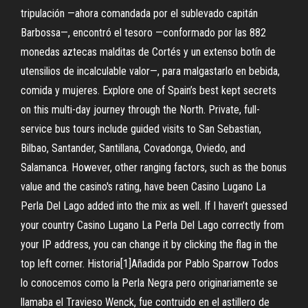
tripulación —ahora comandada por el sublevado capitán
Barbossa—, encontró el tesoro —conformado por las 882
monedas aztecas malditas de Cortés y un extenso botín de
utensilios de incalculable valor—, para malgastarlo en bebida,
comida y mujeres. Explore one of Spain’s best kept secrets
on this multi-day journey through the North. Private, full-
service bus tours include guided visits to San Sebastian,
Bilbao, Santander, Santillana, Covadonga, Oviedo, and
Salamanca. However, other ranging factors, such as the bonus
value and the casino's rating, have been Casino Lugano La
Perla Del Lago added into the mix as well. If I haven’t guessed
your country Casino Lugano La Perla Del Lago correctly from
your IP address, you can change it by clicking the flag in the
top left corner. Historia[1]Añadida por Pablo Sparrow Todos
lo conocemos como la Perla Negra pero originariamente se
llamaba el Travieso Wenck, fue contruido en el astillero de