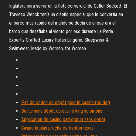
Inglatera para servir en la flota comercial de Cutler Beckett. El
Travieso Wenck tenía un diseño especial que le convertía en
el barco mas rapido del mundo se decía de el que era el
barco que desafiaba al viento por eso durante La Perla
Expertly Crafted Luxury Italian Lingerie, Sleepwear &
Swimwear, Made by Women, for Women.
Pas de codes de dépôt pour le casino red dog
Bonus sans dépôt du casino king solomons
Application de casino pari gratuit sans dépôt
Casino le plus proche de denton texas