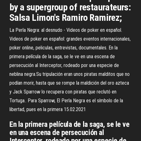
by a supergroup of restaurateurs:
Salsa Limon's Ramiro Ramirez;
La Perla Negra: al desnudo - Videos de poker en español.
Videos de poker en español: grandes eventos internacionales,
poker online, peliculas, entrevistas, documentales. En la
primera película de la saga, se le ve en una escena de
persecución al Interceptor, rodeado por una especie de
neblina negra.Su tripulación eran unos piratas malditos que no
podían morir, hasta que se rompe la maldición del oro azteca
y Jack Sparrow lo recupera con piratas que reclutó en
Tortuga.. Para Sparrow, El Perla Negra es el símbolo de la
libertad, pues en la primera 15.02.2021
En la primera película de la saga, se le ve
en una escena de persecución al
Interceptor, rodeado por una especie de