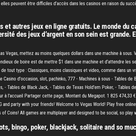
 elles peuvent être difficiles d’accès dans les casinos en raison du succ
 et autres jeux en ligne gratuits. Le monde du ca
rsité des jeux d’argent en son sein est grande. Et
 Las Vegas, mettez au moins quelques dollars dans une machine à sous. 
ndieux de boire est de mettre $1 dans une machine et d’attendre les ser
 de tout type : Classiques, moins classiques et video, comme dans un 
Casino d'occasion, slot, pachinko, 777 - Machines à sous - Tables de Bo
es, - Tables de Black Jack, - Tables de Texas Hold'em Poker, - Tables de
ur à l'accueil Partager cette page; Montant du Megapot. 1 825 474,33 €
G and party with your friends! Welcome to Vegas World! Play free online 
s of Coins! All games are multiplayer and designed to be social, so play wi
ts, bingo, poker, blackjack, solitaire and so mu