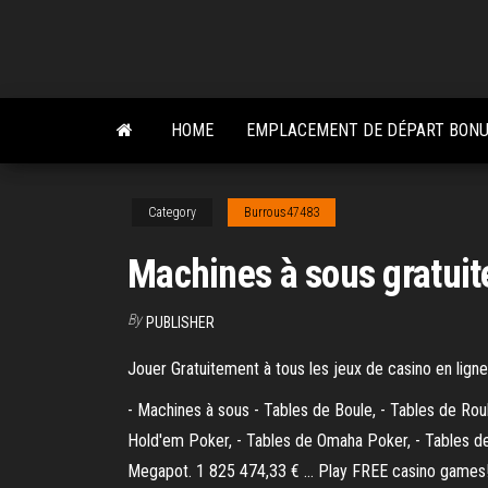
Skip
to
the
content
HOME
EMPLACEMENT DE DÉPART BONU
Category
Burrous47483
Machines à sous gratuit
By
PUBLISHER
Jouer Gratuitement à tous les jeux de casino en ligne
- Machines à sous - Tables de Boule, - Tables de Roul
Hold'em Poker, - Tables de Omaha Poker, - Tables de 
Megapot. 1 825 474,33 € … Play FREE casino games! O