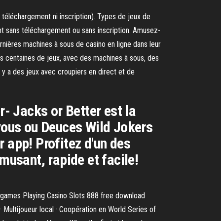
 téléchargement ni inscription). Types de jeux de
sont sans téléchargement ou sans inscription. Amusez-
ernières machines à sous de casino en ligne dans leur
urs centaines de jeux, avec des machines à sous, des
 y a des jeux avec croupiers en direct et de
r- Jacks or Better est la
-vous ou Deuces Wild Jokers
 app! Profitez d'un des
musant, rapide et facile!
s games Playing Casino Slots 888 free download
· Multijoueur local · Coopération en World Series of